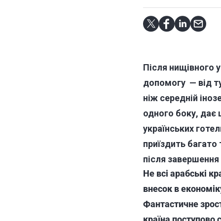
Після нищівного 
допомогу — від ту
ніж середній іноз
одного боку, дає 
українських готел
приїздить багато 
після завершення
Не всі арабські кр
внесок в економіку
Фантастичне зрост
країна поступово 