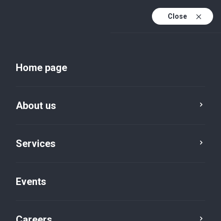
Close
En
Uk
Home page
En (active)
About us
Services
Events
Insights and publications
Careers