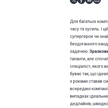
Для багатьох комп
часу та зусиль. І ц
супергероя чи знай
бездоганного канд
задачею.
Зразков
таланти, але споча
спеціаліст, якого 
буває так, що ідеал
з роками ставав си
всередині компанії 
випадках ідеальни
дедлайнів, швидко 