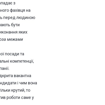
впадає з
ного фахівця на
муть перед людиною
мають бути
виконання яких
поза межами
ої посади та
альні компетенції,
анії.
ідкрита вакантна
ндидати і чим вона
ільки крутий, то
тив роботи саме у