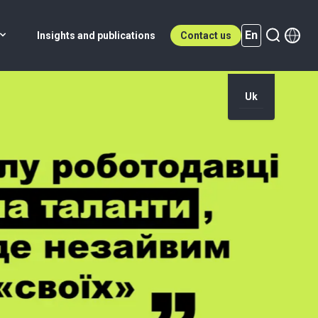
En
Insights and publications
Contact us
Uk
En (active)