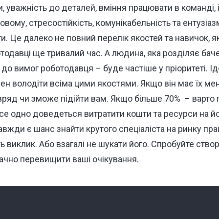
, уважність до деталей, вміння працювати в команді, і
вому, стресостійкість, комунікабельність та ентузіаз
и. Це далеко не повний перелік якостей та навичок, я
одавці ще тривалий час. А людина, яка розділяє бачен
до вимог роботодавця – буде частіше у пріоритеті. І
ен володіти всіма цими якостями. Якщо він має їх мен
ряд чи зможе підійти вам. Якщо більше 70% – варто 
все одно доведеться витратити кошти та ресурси на й
завжди є шанс знайти крутого спеціаліста на ринку пра
ть виклик. Або взагалі не шукати його. Спробуйте створ
ачно перевищити ваші очікування.