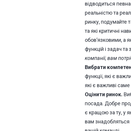
відводиться певна 
реальністю та реа
ринку, подумайте т
та які критичні на
обов’язковими, а я
функцій і задач та
компанії, вам потрі
Вибрати компетен
функції, які є важ
які є важливі саме
Оцінити ринок.
Виб
посада. Добре про
є кращою за ту, у я
вам знадобляться з
вашій команді.