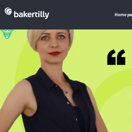
Home p