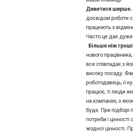
Дивитися ширше.
досвідом роботи са
працюють з відмінн
Часто це дає дуже 
Більше ніж гроші
нового працівника, 
все співпадає з й
високу посаду. Фак
роботодавець, її ку
працює, ті люди як
на компанію, з яко
буде. При підборі 
потреби і цінності
жодної цінності. П