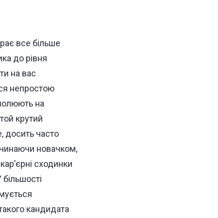
рає все більше
ика до рівня
ти на вас
ися непростою
полюють на
той крутий
е, досить часто
 починаючи новачком,
кар’єрні сходинки
У більшості
имується
 такого кандидата