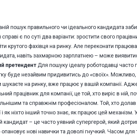
аній пошук правильного чи ідеального кандидата заби
ій справі є по суті два варіанти: зростити свого працівн
ти крутого фахівця на ринку. Але переконати працюва
идата, навіть захмарною зарплатнею – може виявит
ий претендент
Для пошуку ідеалу роботодавці часто 
тку буде незайвим придивитись до «своїх». Можливо, 
ви шукаєте на ринку, вже працює у вашій компанії. Адж
ьний працівник для компанії, це той, хто виріс в ній,
льнішим та справжнім професіоналом. Той, хто долав 
і як ніхто інший точно знає, як працює цей механізм. 
й кандидат – це часто уявний супергерой, який дотр
опановує нові навички та доволі гнучкий. Часом для