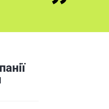
панії
я