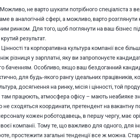
Можливо, не варто шукати потрібного спеціаліста з 
ме в аналогічній сфері, а можливо, варто розглянути к
им ринком. Для того, щоб поглянути на ваш бізнес пі
крутий результат.
Цінності та корпоративна культура компанії все біль
ніж різниця у зарплатні, яку ви запропонуєте кандидату
ого баченням. Особливо, якщо ваш бездоганний канди
тично, для будь-якого рангу ідеальних працівників, к
льтура, досягнення на ринку, місія і цінності, той прод
і там працюють, атмосфера офісу – мають неабияке зн
ю не сходяться координати, претендент на вакантну п
персоналу кожен роботодавець, в першу чергу, має ор
 своєї компанії. Тому те, що важливо для одного, для 
роте, простежити загальні тенденції все ж можна. Стара