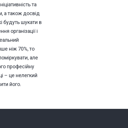
ніціативність та
м, а також досвід
кі будуть шукати в
ня організації і
деальний
ше ніж 70%, то
поміркувати, але
ого професійну
ці – це нелегкий
ити його.