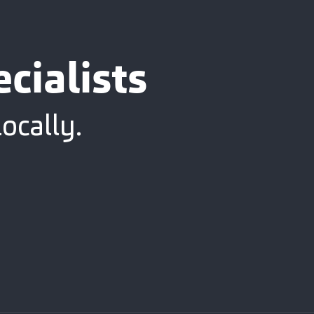
cialists
ocally.