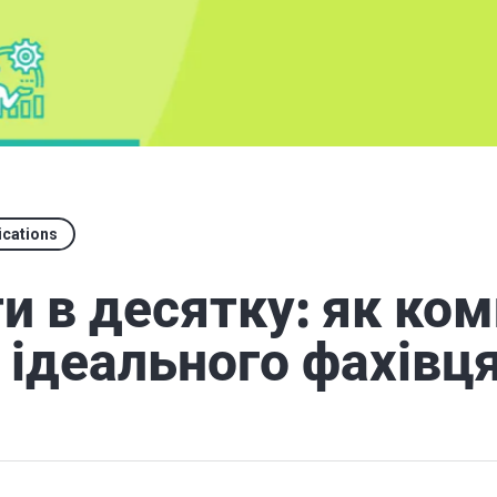
ications
и в десятку: як ком
 ідеального фахівц