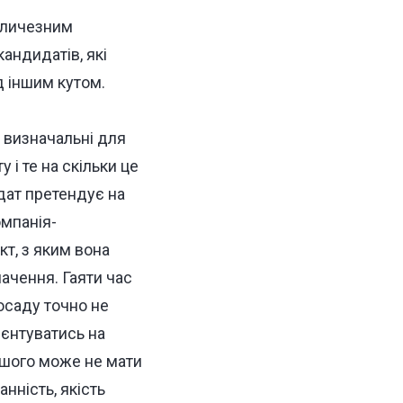
величезним
андидатів, які
д іншим кутом.
ш визначальні для
 і те на скільки це
дат претендує на
омпанія-
укт, з яким вона
ачення. Гаяти час
осаду точно не
ієнтуватись на
іншого може не мати
нність, якість