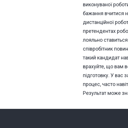
виконуваної роботи
бажання вчитися но
дистанційної робот
претендентах робот
лояльно ставиться 
співробітник повин
такий кандидат нав
врахуйте, що вам 
підготовку. У вас 
процес, часто наві
Результат може зн