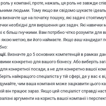
роль у компанії, проте, нажаль, ця роль не завжди спі
льними людьми. Тому якщо ви свідомо шукаєте ідеаль
а визначте ще на початку пошуку, які задачі стояти
вички необхідні для вирішення цих задач. Які навички 
кі є більш гнучкими. Вам потрібно чітко розуміти для 
 з якою метою, ви його наймаєте.
Якщо ваш кандидат 
бно:
ції.
Визначте до 5 основних компетенцій в рамках дан
ливими конкретно для вашого бізнесу. Або виберіть заг
 для конкретної посади, а не для конкретно вашої комп
еріть найкращого спеціаліста у тій сфері, де у вас є в
думайте, чим ваша компанія може зацікавити цього ка
кій він працює зараз. Якщо цей спеціаліст справді наст
алізні аргументи на користь вашої компанії і перспек