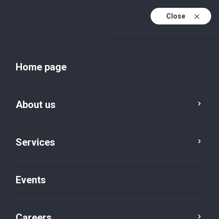
Close
En
Uk
Home page
En (active)
About us
Services
Events
Insights and publications
Careers