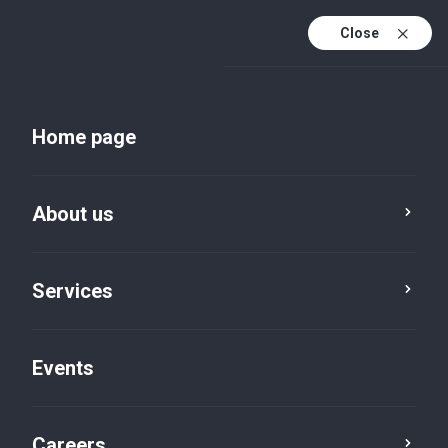
Close
En
Uk
Home page
En (active)
About us
Services
Events
Insights and publications
Careers