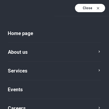
Close
En
Uk
Home page
En (active)
About us
Services
Events
Insights and publications
Careers