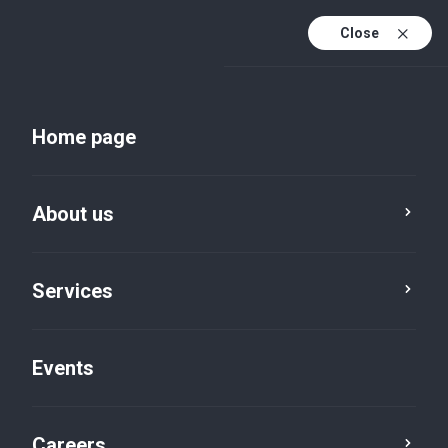
Close
En
Uk
Home page
En (active)
About us
Services
Events
Insights and publications
Careers