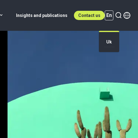
En
Insights and publications
Contact us
Uk
En (active)