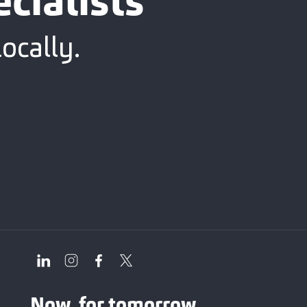
cialists
ocally.
Now, for tomorrow