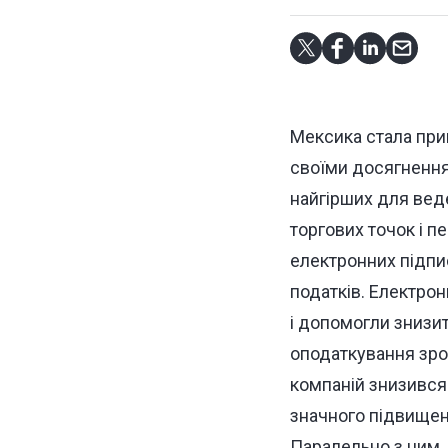
Мексика стала при
своїми досягненням
найгірших для веде
торгових точок і 
електронних підпис
податків. Електро
і допомогли знизит
оподаткування зрос
компаній знизився
значного підвище
Паралельно з цим, 