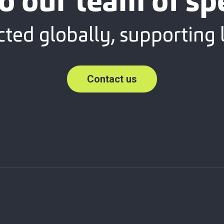
o our team of spe
ted globally, supporting l
Contact us