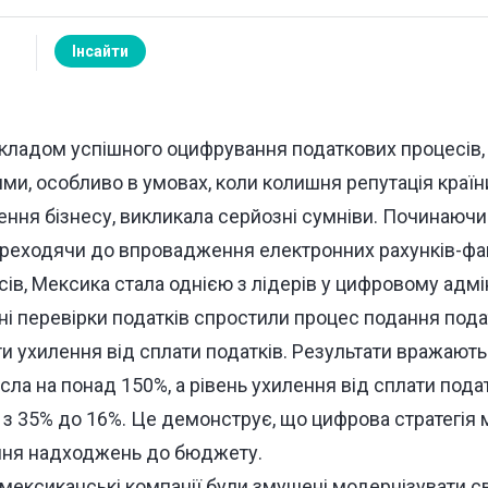
Інсайти
кладом успішного оцифрування податкових процесів,
и, особливо в умовах, коли колишня репутація країни,
ння бізнесу, викликала серйозні сумніви. Починаючи 
переходячи до впровадження електронних рахунків-фа
ів, Мексика стала однією з лідерів у цифровому адмі
нні перевірки податків спростили процес подання под
и ухилення від сплати податків. Результати вражають
ла на понад 150%, а рівень ухилення від сплати пода
 з 35% до 16%. Це демонструє, що цифрова стратегія
ння надходжень до бюджету.
мексиканські компанії були змушені модернізувати св