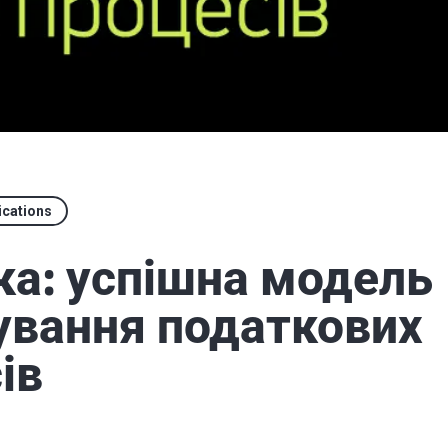
ications
а: успішна модель
вання податкових
ів