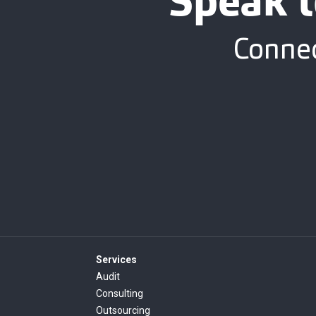
Speak t
Connec
Services
Audit
Consulting
Outsourcing