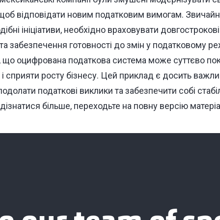
 щоб відповідати новим податковим вимогам. Звичайно
дібні ініціативи, необхідно враховувати довгострокові 
 та забезпечення готовності до змін у податковому р
 що оцифрована податкова система може суттєво по
и і сприяти росту бізнесу. Цей приклад є досить важл
ь подолати податкові виклики та забезпечити собі стаб
дізнатися більше, переходьте на
повну версію матері