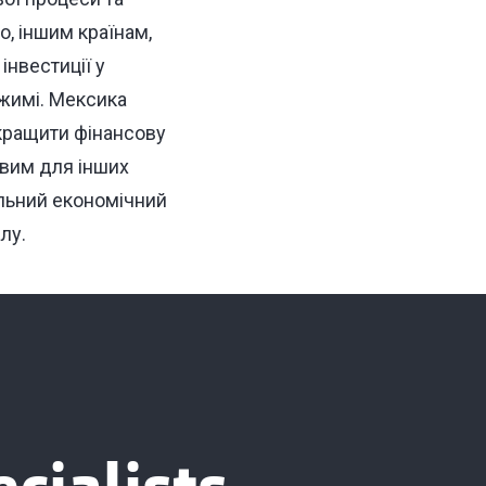
, іншим країнам,
інвестиції у
ежимі. Мексика
кращити фінансову
ивим для інших
ільний економічний
алу
.