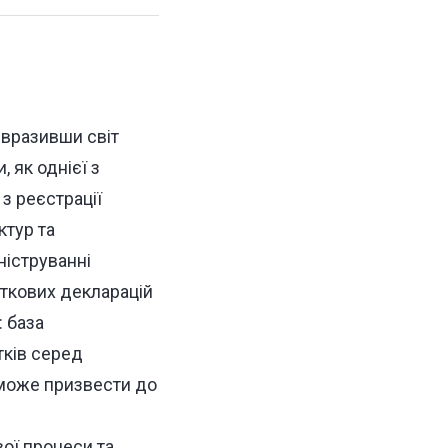
 вразивши світ
 як однієї з
з реєстрації
ктур та
ніструванні
аткових декларацій
: база
тків серед
 може призвести до
ої процеси та