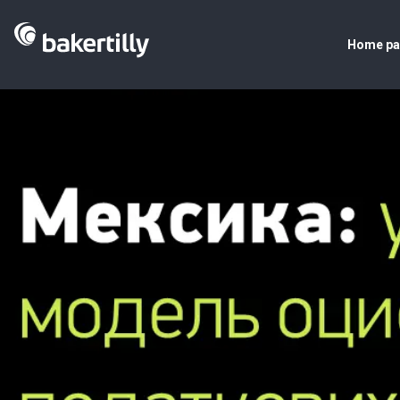
Home p