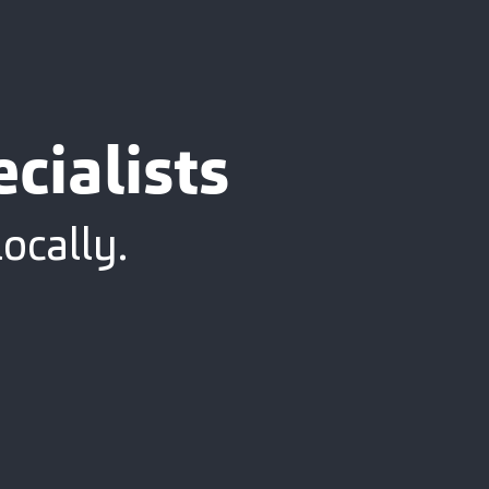
cialists
ocally.