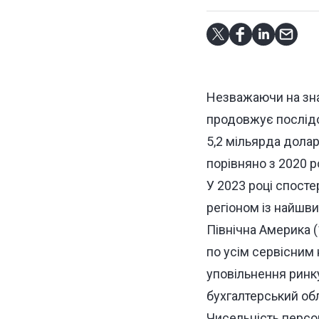
Незважаючи на знач
продовжує послідо
5,2 мільярда долар
порівняно з 2020 р
У 2023 році спосте
регіоном із найшв
Північна Америка (
по усім сервісним
уповільнення ринку
бухгалтерський обл
Чисельність персон