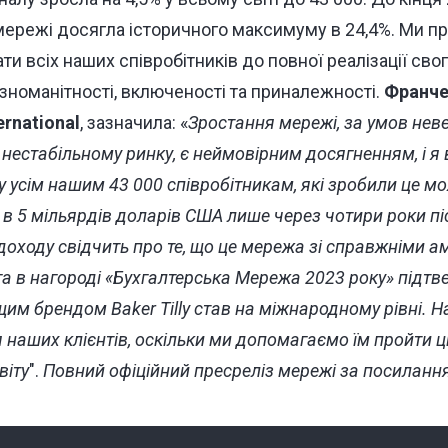
 мережі досягла історичного максимуму в 24,4%. Ми 
ти всіх наших співробітників до повної реалізації свог
ізноманітності, включеності та приналежності.
Франче
ernational
, зазначила: «
Зростання мережі, за умов нев
 нестабільному ринку, є неймовірним досягненням, і я
 усім нашим 43 000 співробітникам, які зробили це м
в 5 мільярдів доларів США лише через чотири роки пі
доходу свідчить про те, що це мережа зі справжніми а
а в нагороді «Бухгалтерська Мережа 2023 року» підтве
им брендом Baker Tilly став на міжнародному рівні. Наш
 наших клієнтів, оскільки ми допомагаємо їм пройти ц
віту
".
Повний офіційний пресреліз мережі за
посиланн