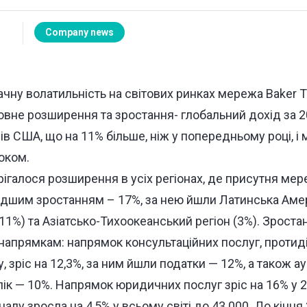
Company news
ну волатильність на світових ринках мережа Baker Till
вне розширення та зростання- глобальний дохід за 2
ів США, що на 11% більше, ніж у попередньому році, і
оком.
рігалося розширення в усіх регіонах, де присутня мер
идшим зростанням – 17%, за нею йшли Латинська Амер
11%) та Азіатсько-Тихоокеанський регіон (3%). Зроста
 напрямкам: напрямок консультаційних послуг, протид
, зріс на 12,3%, за ним йшли податки — 12%, а також ау
ік — 10%. Напрямок юридичних послуг зріс на 16% у 2
алу зросла на 4,5% у всьому світі до 43 000. До кінця