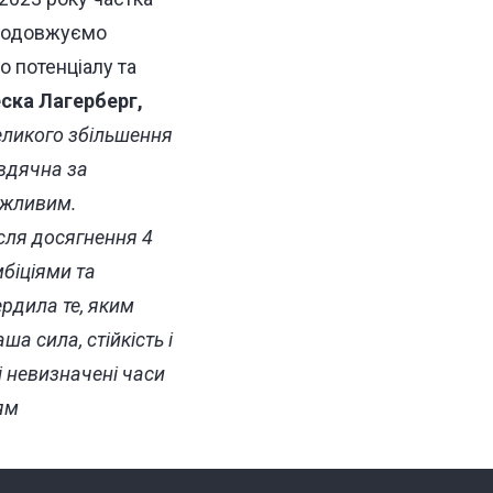
продовжуємо
о потенціалу та
ска Лагерберг,
еликого збільшення
 вдячна за
ожливим.
сля досягнення 4
мбіціями та
рдила те, яким
а сила, стійкість і
і невизначені часи
ям