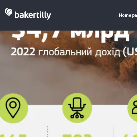
Home p