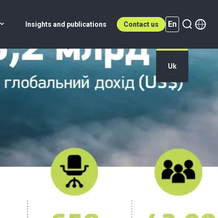
En
Insights and publications
Contact us
Uk
En (active)