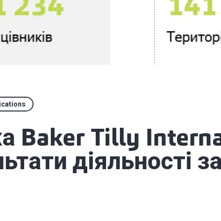
ications
 Baker Tilly Interna
льтати діяльності з