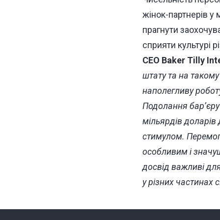
жінок-партнерів у
прагнути заохочува
сприяти культурі р
СЕО Baker Tilly Int
штату та на такому
наполегливу роботу
Подолання бар’єру 
мільярдів доларів 
стимулом.
Перемог
особливим і значущ
досвід важливі для
у різних частинах с