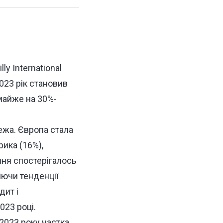
y International
023 рік становив
 майже на 30%-
ежа. Європа стала
ика (16%),
ння спостерігалось
іючи тенденції
дит і
023 році.
 2023 року частка