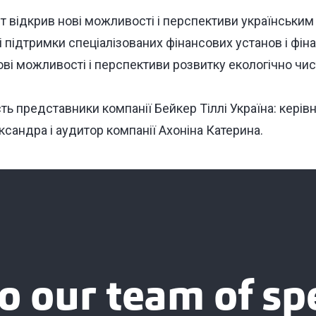
іт відкрив нові можливості і перспективи українськи
і підтримки спеціалізованих фінансових установ і фіна
ві можливості і перспективи розвитку екологічно чис
сть представники компанії Бейкер Тіллі Україна: кері
сандра і аудитор компанії Ахоніна Катерина.
o our team of spe