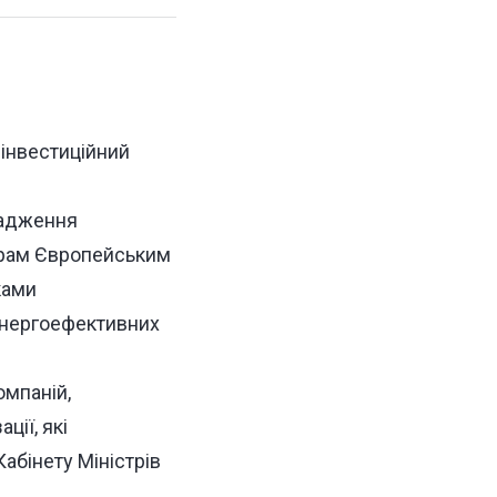
 інвестиційний
вадження
грам Європейським
ками
енергоефективних
омпаній,
ції, які
бінету Міністрів