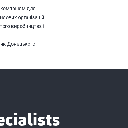
м компаніям для
нсових організацій.
того виробництва і
вник Донецького
cialists