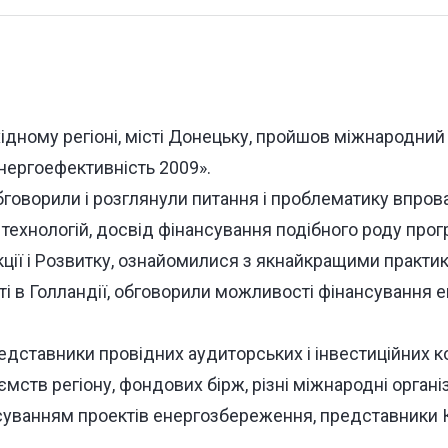
ідному регіоні, місті Донецьку, пройшов міжнародний
Енергоефективність 2009».
бговорили і розглянули питання і проблематику впро
технологій, досвід фінансування подібного роду про
ції і Розвитку, ознайомилися з якнайкращими практи
і в Голландії, обговорили можливості фінансування 
едставники провідних аудиторських і інвестиційних к
ств регіону, фондових бірж, різні міжнародні організа
уванням проектів енергозбереження, представники Ка