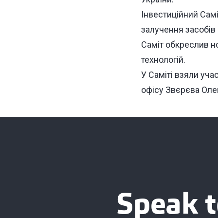
Інвестиційний Сам
залучення засобів 
Саміт обкреслив но
технологій.
У Саміті взяли уча
офісу Звєрєва Олек
Speak t