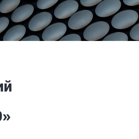
ий
9»