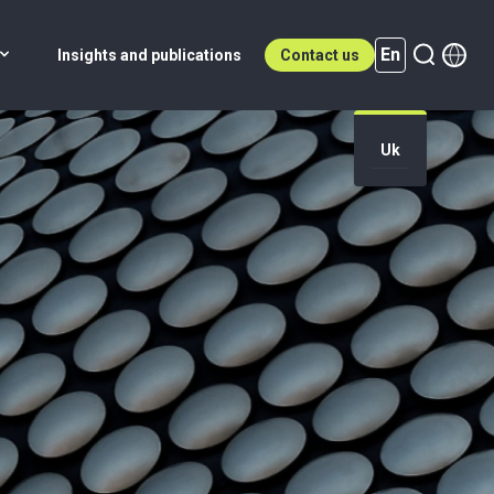
En
Insights and publications
Contact us
Uk
En (active)