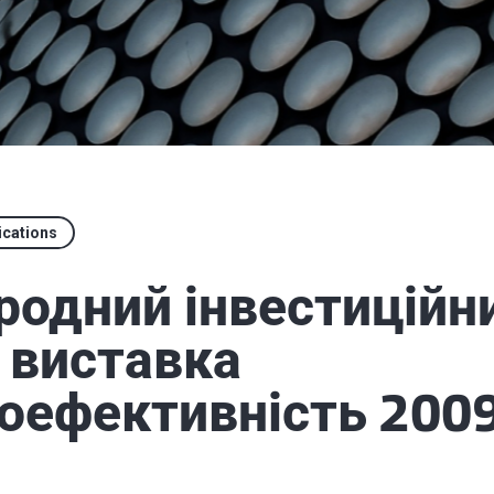
ications
одний інвестиційн
і виставка
оефективність 200