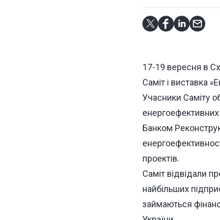
17-19 вересня в Сх
Саміт і виставка «
Учасники Саміту о
енергоефективних 
Банком Реконструк
енергоефективност
проектів.
Саміт відвідали пр
найбільших підприєм
займаються фінанс
України.