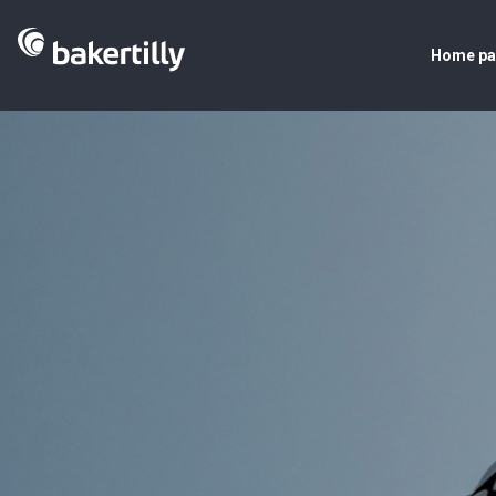
Home p