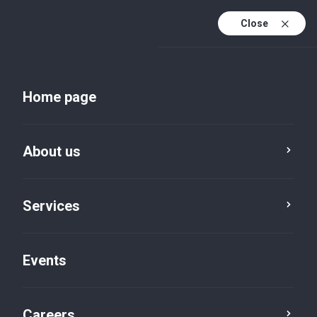
Close
En
Uk
Home page
En (active)
About us
Services
Events
Insights and publications
Careers