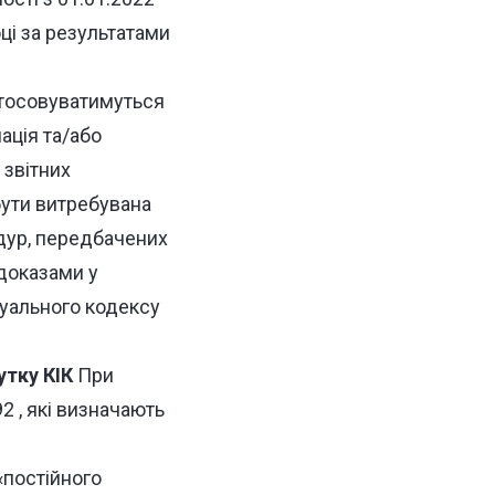
ці за результатами
тосовуватимуться
мація та/або
 звітних
бути витребувана
дур, передбачених
доказами у
суального кодексу
утку КІК
При
2 , які визначають
«постійного