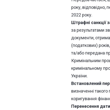
року, відповідно, 
2022 року.
Штрафні санкції з
за результатами зві
документи, отрима
(податкових) рокі
та/або передана п
Кримінальним проц
кримінальному про
України.
Встановлений пер
визначенні такого п
коригування фінан
Перенесення дати