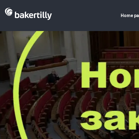
Home p