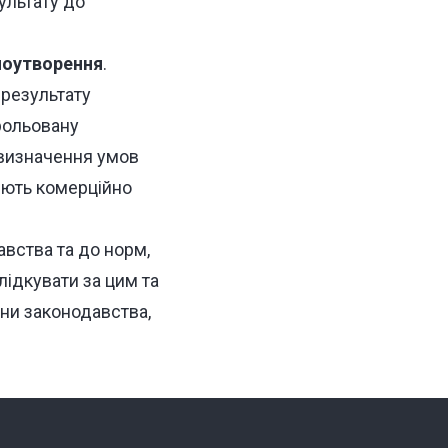
ультату до
ноутворення
.
 результату
рольовану
 визначення умов
діють комерційно
вства та до норм,
лідкувати за цим та
ни законодавства,