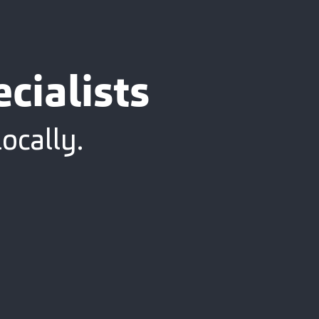
cialists
ocally.