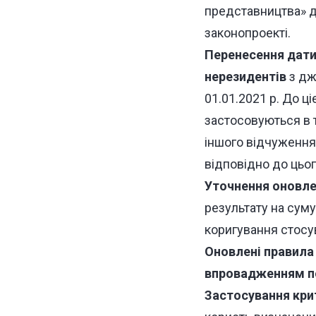
представництва» до
законопроекті.
Перенесення дати
нерезидентів
з дже
01.01.2021 р. До ці
застосовуються в т
іншого відчуження 
відповідно до цьог
Уточнення оновлен
результату на суму 
коригування стосув
Оновлені правила
впровадженням по
Застосування кри