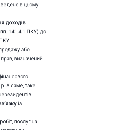
наведене в цьому
ня доходів
 пп. 141.4.1 ПКУ) до
 ПКУ
 продажу або
 прав, визначений
фінансового
р. А саме, таке
нерезидентів.
зв’язку із
 робіт, послуг на