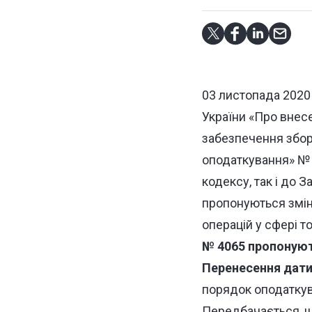
03 листопада 2020
України
«Про внесе
забезпечення збор
оподаткування» №
кодексу, так і до З
пропонуються змін
операцій у сфері т
№ 4065 пропонуют
Перенесення дати
порядок оподаткува
Передбачається, щ