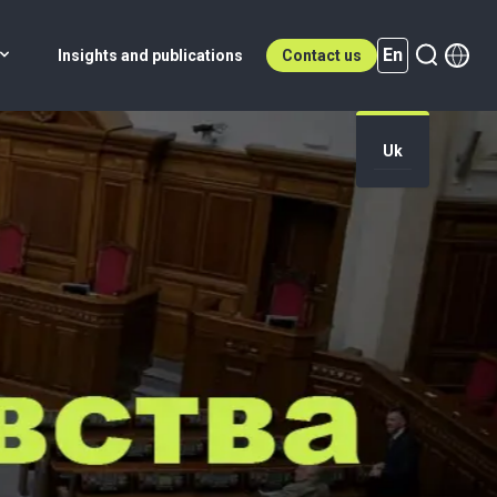
En
Insights and publications
Contact us
Uk
En (active)