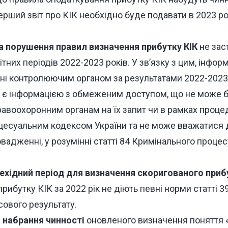
перший звіт про КІК необхідно буде подавати в 2023 ро
а порушення правил визначення прибутку КІК
не зас
тних періодів 2022-2023 років. У зв’язку з цим, інфор
ні контролюючим органом за результатами 2022-2023
в, є інформацією з обмеженим доступом, що не може 
равоохоронним органам на їх запит чи в рамках проце
есуальним кодексом України та не може вважатися 
вадженні, у розумінні статті 84 Кримінального проце
ехідний період для визначення скоригованого приб
рибутку КІК за 2022 рік не діють певні норми статті 39
сового результату.
 набрання чинності
оновленого визначення поняття 