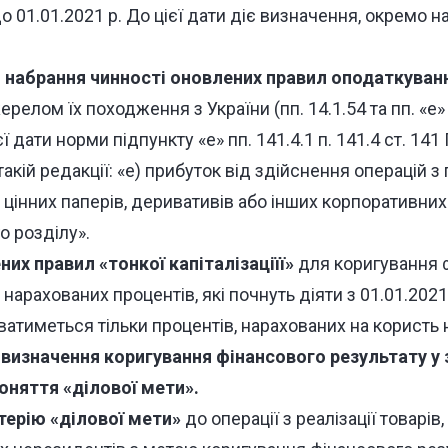
 01.01.2021 р. До цієї дати діє визначення, окремо 
 набрання чинності оновлених правил оподаткуван
релом їх походження з України (пп. 14.1.54 та пп. «е»
єї дати норми підпункту «е» пп. 141.4.1 п. 141.4 ст. 141
акій редакції: «е) прибуток від здійснення операцій з
цінних паперів, деривативів або інших корпоративних
о розділу».
их правил «тонкої капіталізаціїї»
для коригування 
нарахованих процентів, які почнуть діяти з 01.01.2021 
атиметься тільки процентів, нарахованих на користь 
 визначення коригування фінансового результату
у 
няття «ділової мети».
терію «ділової мети»
до операції з реалізації товарів,