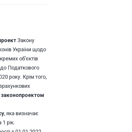
проект
Закону
конів України щодо
кремих об’єктів
 до Податкового
20 року. Крім того,
озрахункових
 законопроектом
су
, яка визначає
1 рік.
сті з 01.01.2022