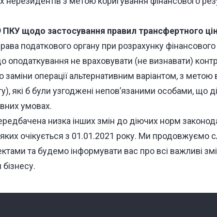
х нерезидентів з метою коригування фінансового рез
39 ПКУ щодо застосування правил трансфертного ці
рава податкового органу при розрахунку фінансового
до оподаткування не враховувати (не визнавати) конт
о заміни операції альтернативним варіантом, з метою
у), які б були узгоджені непов’язаними особами, що 
авних умовах.
редбачена низка інших змін до діючих норм законода
яких очікується з 01.01.2021 року. Ми продовжуємо с
ктами та будемо інформувати вас про всі важливі змі
 бізнесу.