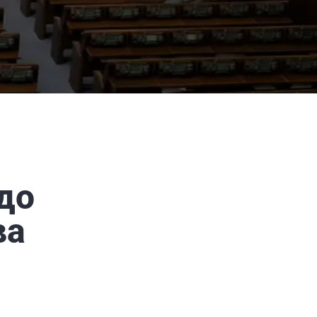
до
ва