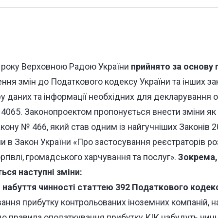
 року Верховною Радою України
прийнято за основу 
ння змін до Податкового кодексу України та інших за
у даних та інформації необхідних для декларування о
 4065
. Законопроектом пропонується внести зміни як
акону № 466, який став одним із найгучніших Законів 20
и в Закон України «Про застосування реєстраторів р
оргівлі, громадського харчування та послуг».
Зокрема,
ься наступні зміни:
 набуття чинності статтею 392 Податкового кодек
ння прибутку контрольованих іноземних компаній, на 
о правила оподаткування прибутку КІК набудуть чинно