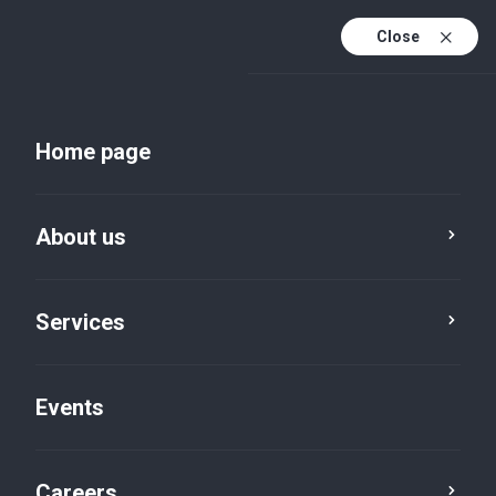
Close
En
Uk
Home page
En (active)
About us
Services
Events
Insights and publications
Careers