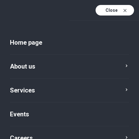
Close
En
Uk
Home page
En (active)
About us
Services
Events
Insights and publications
Careers