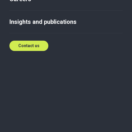
Продовжено мораторій на
продаж
Insights and publications
сільськогосподарських
земель
Contact us
Feb 5, 2019
4 лютого Петро Порошенко підписав Закон щодо
подовження мораторію на продаж земель
сільськогосподарського призначення. Термін дії