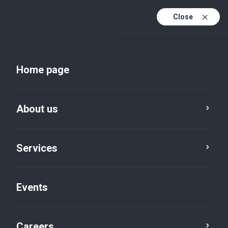
Close
En
Uk
Home page
En (active)
About us
Services
Events
Insights and publications
Careers