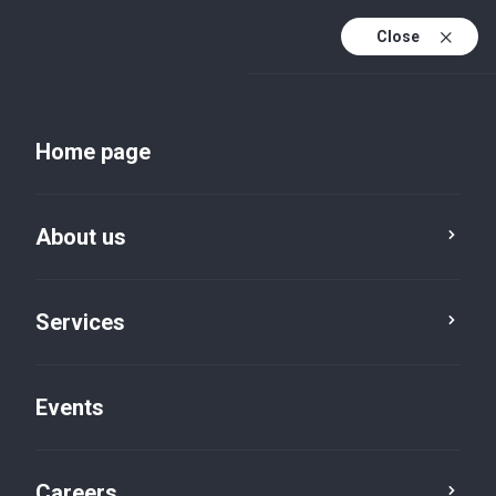
Close
En
Uk
Home page
En (active)
About us
Services
Events
Insights and publications
Careers