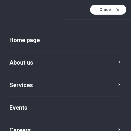
Close
En
Uk
Home page
En (active)
About us
Services
Events
Insights and publications
Careers