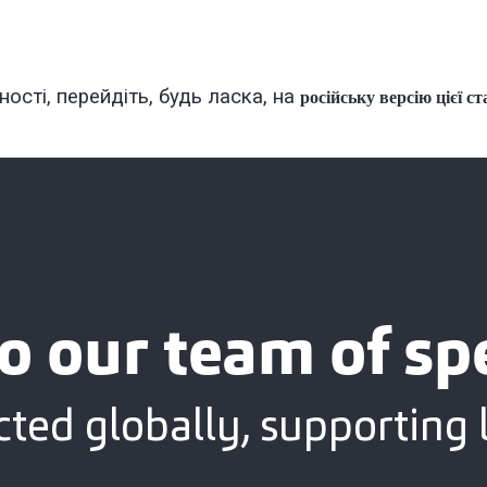
ності, перейдіть, будь ласка, на
російську версію цієї ст
o our team of spe
ted globally, supporting l