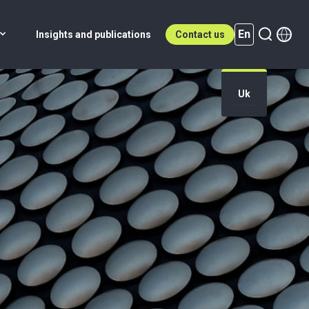
En
Insights and publications
Contact us
Uk
En (active)