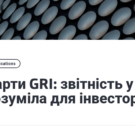
ications
рти GRI: звітність у
зуміла для інвесто