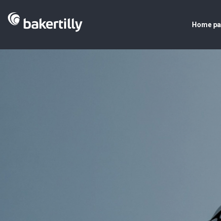
Home p