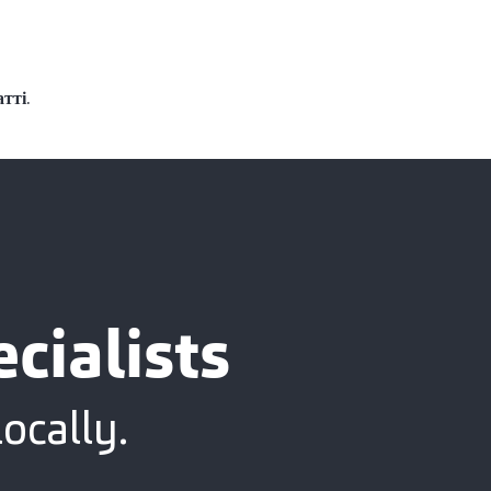
.
атті
cialists
ocally.