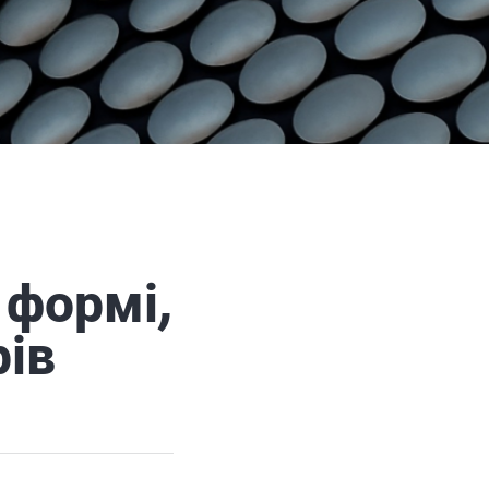
 формі,
рів