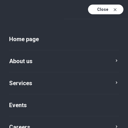
Close
En
Uk
Home page
En (active)
About us
Services
Events
Insights and publications
Careers