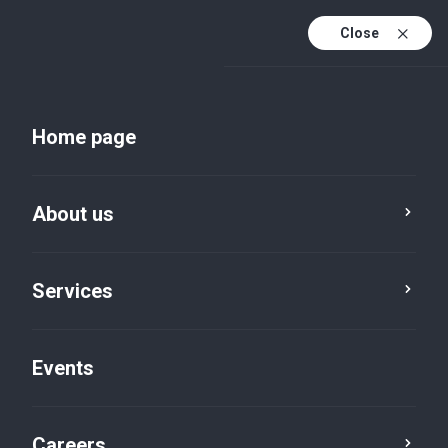
Close
En
Uk
Home page
En (active)
About us
Services
Events
Insights and publications
Careers