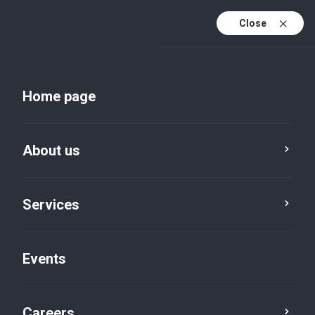
Close
En
Uk
Home page
En (active)
About us
Services
Events
Insights and publications
Careers