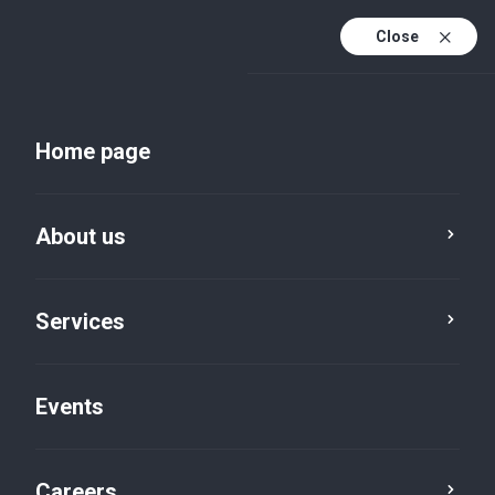
Close
En
Uk
Home page
En (active)
About us
Services
Events
Insights and publications
Careers