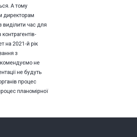
ься. А тому
им директорам
з виділити час для
 контрагентів-
т на 2021-й рік
вання з
рекомендуємо не
нтації не будуть
органів процес
 процес планомірної