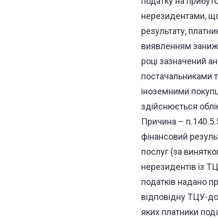
податку на прибуто
нерезидентами, що
результату, платн
виявленням заниже
році зазначений ан
постачальниками та
іноземними покупця
здійснюється облік
Причина – п.140.5.
фінансовий результ
послуг (за винятко
нерезидентів із ТЦ
податків надано пр
відповідну ТЦУ-док
яких платники под