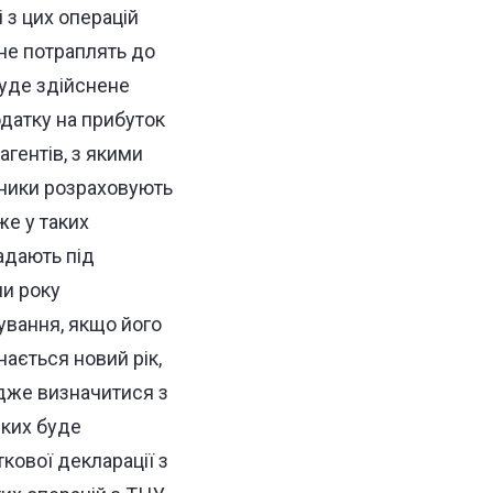
і з цих операцій
 не потраплять до
буде здійснене
одатку на прибуток
гентів, з якими
атники розраховують
же у таких
падають під
ми року
ування, якщо його
ається новий рік,
Адже визначитися з
яких буде
кової декларації з