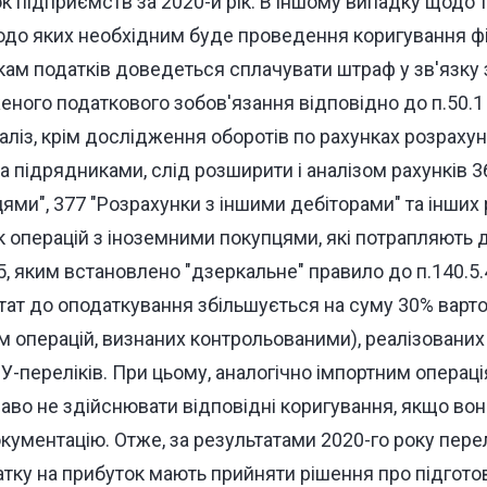
к підприємств за 2020-й рік. В іншому випадку щодо т
до яких необхідним буде проведення коригування ф
икам податків доведеться сплачувати штраф у зв'язку
ного податкового зобов'язання відповідно до п.50.1
аліз, крім дослідження оборотів по рахунках розрахун
 підрядниками, слід розширити і аналізом рахунків 3
ми", 377 "Розрахунки з іншими дебіторами" та інших р
 операцій з іноземними покупцями, які потрапляють д
5, яким встановлено "дзеркальне" правило до п.140.5.4
ат до оподаткування збільшується на суму 30% вартос
м операцій, визнаних контрольованими), реалізованих
У-переліків. При цьому, аналогічно імпортним операц
аво не здійснювати відповідні коригування, якщо вон
ументацію. Отже, за результатами 2020-го року перел
атку на прибуток мають прийняти рішення про підгото