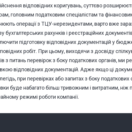
дійснення відповідних коригувань, суттєво розширюєт
рам, головним податковим спеціалістам та фінансов
снюють операції з ТЦУ-нерезидентами, варто вже зара
зу бухгалтерських рахунків і реєстраційних документів
лючити підготовку відповідних документацій у бюдже
повідних робіт. При цьому, виходячи з досвіду спілку
в з питань перевірок з боку податкових органів, ми 
овкою відповідних документацій. Адже якщо ці докуме
легідь, при перевірках або запитах з боку податкових 
овки буде набагато більш тривожним і витратним, ніж
ичайному режимі роботи компанії.