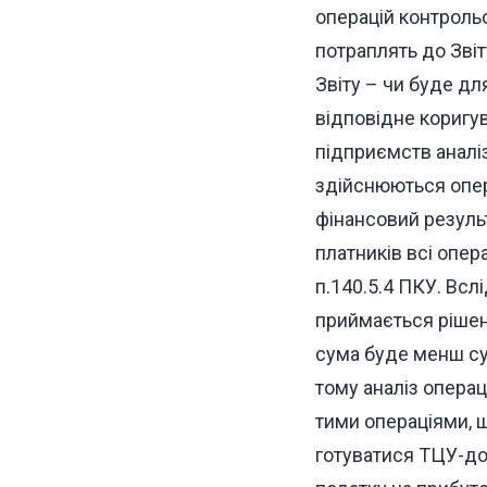
операцій контрольов
потраплять до Звіт
Звіту – чи буде дл
відповідне коригув
підприємств аналіз
здійснюються опера
фінансовий резуль
платників всі опер
п.140.5.4 ПКУ. Всл
приймається рішен
сума буде менш сут
тому аналіз операц
тими операціями, 
готуватися ТЦУ-док