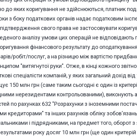
но до яких коригування не здійснюються, платник пода
рки з боку податкових органів надає податковим інсп
підтвердження свого права не застосовувати коригув
еденого аналізу умови цих операцій не відповідають
 коригування фінансового результату до оподаткуванн
арів/робіт/послуг, а на різницю між вартістю придбанн
ципом "витягнутої руки". Отже, в кінці кожного звітно
кові спеціалісти компаній, у яких загальний дохід від 
ує 150 млн грн (саме таким сьогодні є один із критер
ідними нерезидентами контрольованими), виконують а
тей по рахунках 632 "Розрахунки з іноземними постач
ми кредиторами" та інших рахунків обліку зобов'язан
альниками і підрядниками, на предмет того, оборот з
езультатами року досяг 10 млн грн (ще один критері