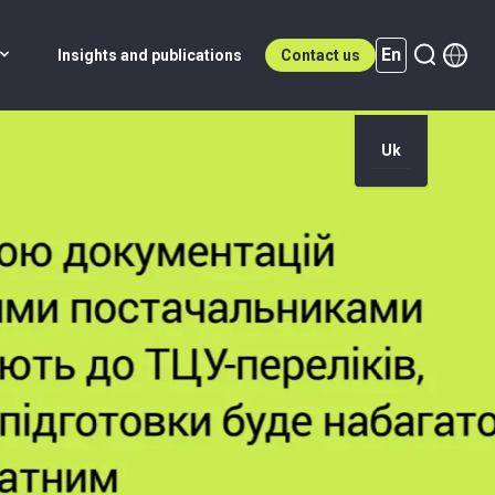
En
Insights and publications
Contact us
Uk
En (active)