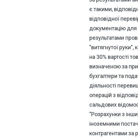
є такими, відповід
відповідної переві
документацію для 
результатами пров
"витягнутої руки",
на 30% вартості тов
визначеною за прин
бухгалтери та подат
діяльності перевищ
операцій з відпов
сальдових відомос
"Розрахунки з інши
іноземними постач
контрагентами за р