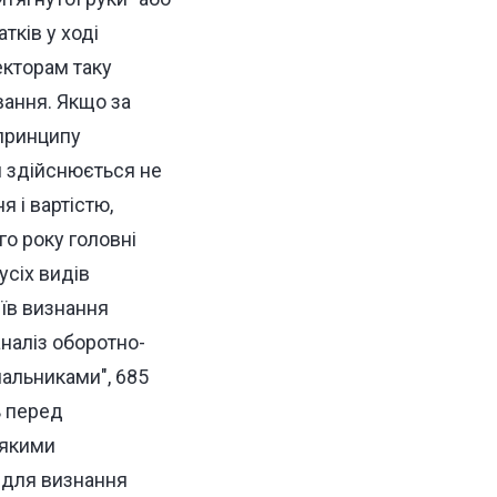
тків у ході
екторам таку
ання. Якщо за
 принципу
я здійснюється не
я і вартістю,
го року головні
усіх видів
іїв визнання
наліз оборотно-
альниками", 685
ь перед
 якими
й для визнання