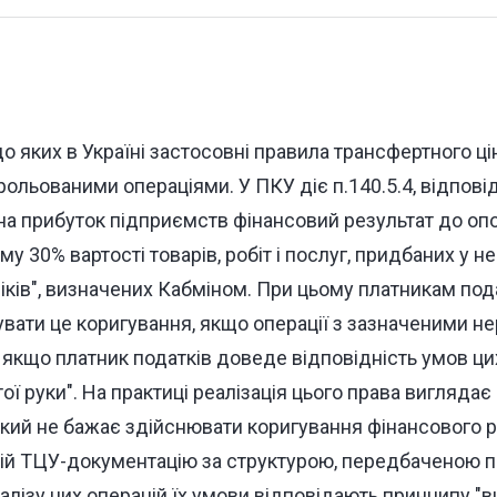
до яких в Україні застосовні правила трансфертного ц
льованими операціями. У ПКУ діє п.140.5.4, відповід
 на прибуток підприємств фінансовий результат до оп
у 30% вартості товарів, робіт і послуг, придбаних у не
іків", визначених Кабміном. При цьому платникам под
увати це коригування, якщо операції з зазначеними н
 якщо платник податків доведе відповідність умов ци
ої руки". На практиці реалізація цього права вигляда
який не бажає здійснювати коригування фінансового р
ій ТЦУ-документацію за структурою, передбаченою п.
алізу цих операцій їх умови відповідають принципу "ви