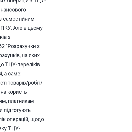
их операцій з ТЦУ-
інансового
 з самостійним
 ПКУ. Але в цьому
ків з
62 "Розрахунки з
ахунків, на яких
о ТЦУ-переліків.
, а саме:
ті товарів/робіт/
 на користь
іям, платникам
и підготують
ік операцій, щодо
вку ТЦУ-