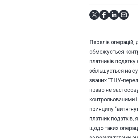
Перелік операцій, 
обмежується контро
платників податку
збільшується на сум
званих "ТЦУ-перел
право не застосов
контрольованими і
принципу "витягнут
платник податків, 
щодо таких операц
за результатами ан