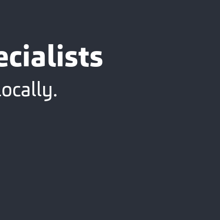
cialists
ocally.