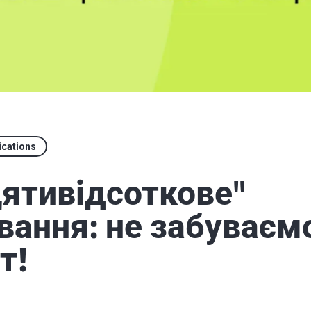
ications
ятивідсоткове"
вання: не забуваєм
т!