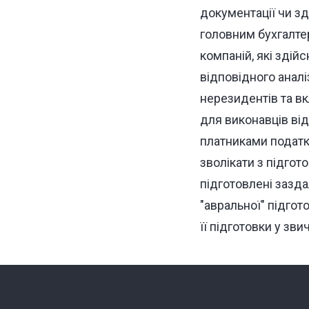
документації чи з
головним бухгалте
компаній, які здій
відповідного аналі
нерезидентів та вк
для виконавців від
платниками податкі
зволікати з підгот
підготовлені зазда
"авральної" підгот
її підготовки у зв