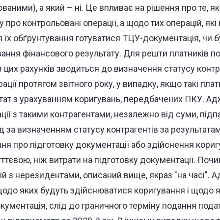
аними), а який – ні. Це впливає на рішення про те, як
у про контрольовані операції, а щодо тих операцій, які
я їх обґрунтування готуватися ТЦУ-документація, чи 
ання фінансового результату. Для решти платників п
 цих рахунків зводиться до визначення статусу контра
ції протягом звітного року, у випадку, якщо такі пл
тат з урахуванням коригувань, передбачених ПКУ. Ад
ації з такими контрагентами, незалежно від суми, під
ід за визначенням статусу контрагентів за результата
ня про підготовку документації або здійснення кориг
тєвою, ніж витрати на підготовку документації. Почин
ій з нерезидентами, описаний вище, якраз "на часі". 
щодо яких будуть здійснюватися коригування і щодо 
ументація, слід до граничного терміну подання подат