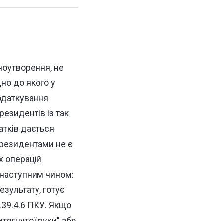
іноутворення, не
но до якого у
одаткування
резидентів із так
атків дається
ерезидентами не є
х операцій
є наступним чином:
езультату, готує
39.4.6 ПКУ. Якщо
тягнутої руки" або