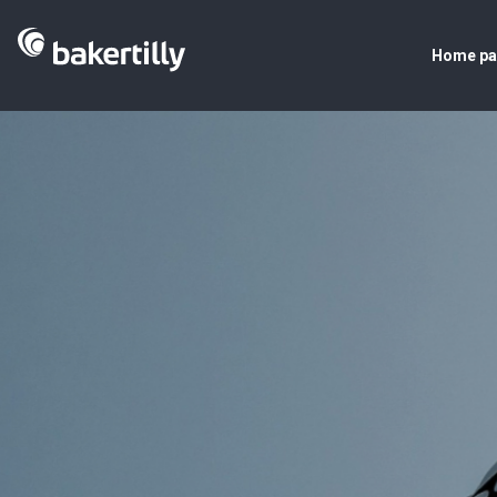
Home p