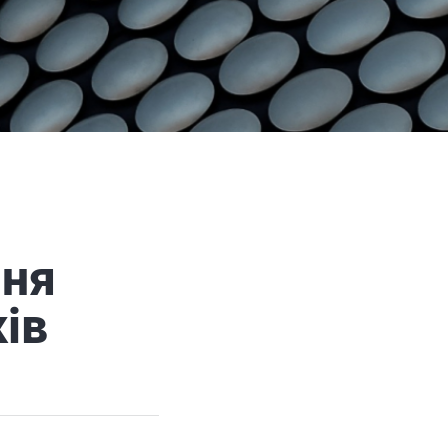
ння
ів