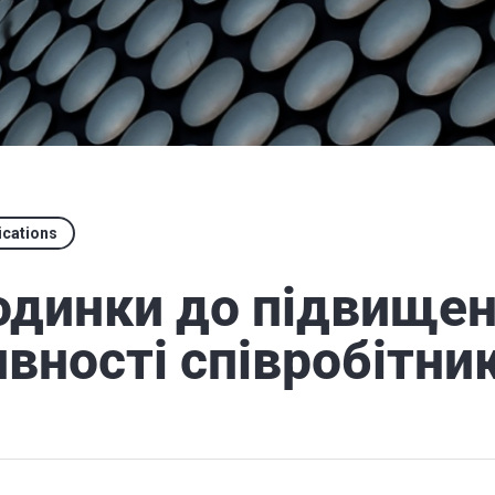
ications
одинки до підвище
вності співробітник