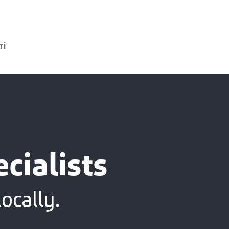
ті
cialists
ocally.