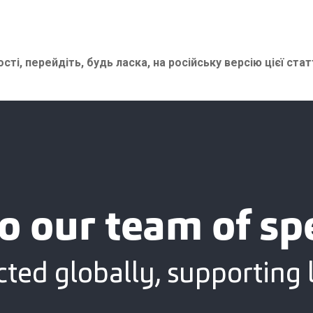
сті, перейдіть, будь ласка, на
російську версію цієї стат
o our team of spe
ted globally, supporting l