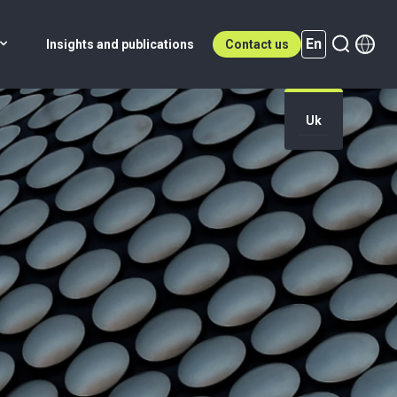
En
Insights and publications
Contact us
Uk
En (active)