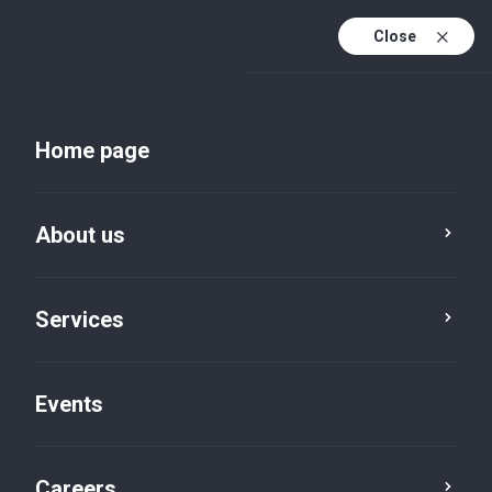
Close
En
Uk
Home page
En (active)
About us
Services
Events
Insights and publications
Careers