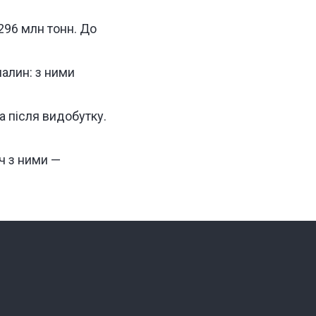
296 млн тонн. До
алин: з ними
 після видобутку.
уч з ними —