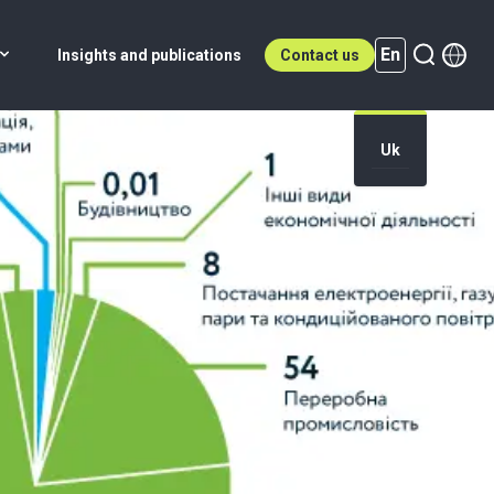
En
Insights and publications
Contact us
Uk
En (active)