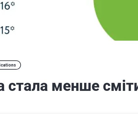
ications
а стала менше сміт