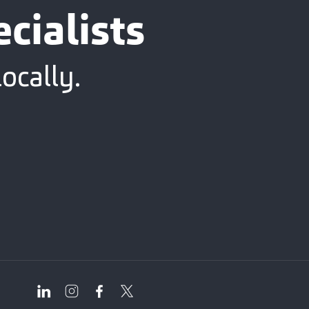
cialists
ocally.