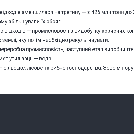
ь відходів зменшилася на третину — з 426 млн тонн до 
му збільшували їх обсяг.
 відходів — промисловості з видобутку корисних коп
 землі, яку потім необхідно рекультивувати.
переробна промисловість, наступний етап виробництва
ет утилізації — вода.
— сільське, лісове та рибне господарства. Зовсім пор