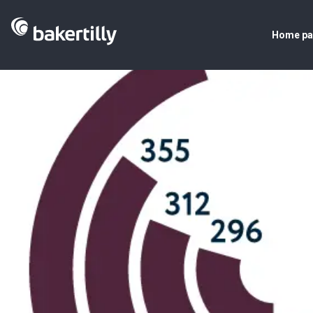
Home p