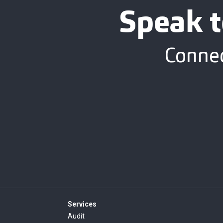
Speak t
Connec
Services
Audit