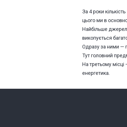
За 4 роки кількіст
цього ми в основно
Найбільше джерело
викопується багато
Одразу за ними — 
Тут головний предм
На третьому місці 
енергетика.