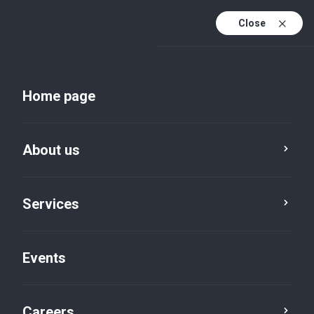
Close
En
Uk
Home page
En (active)
About us
Services
Events
Insights and publications
Careers