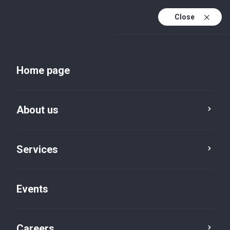
Close
En
Uk
Home page
En (active)
About us
Services
Events
Insights and publications
Careers