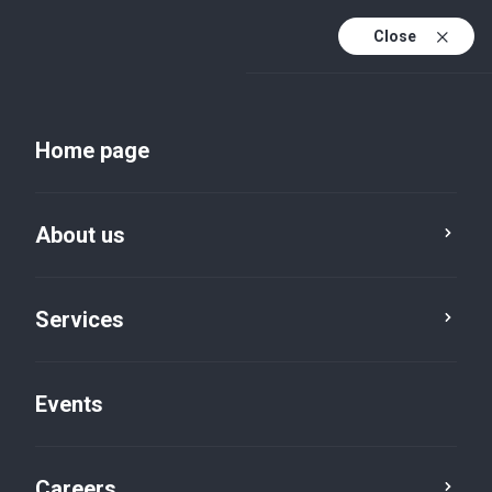
Close
En
Uk
Home page
En (active)
About us
Services
Events
Insights and publications
Careers