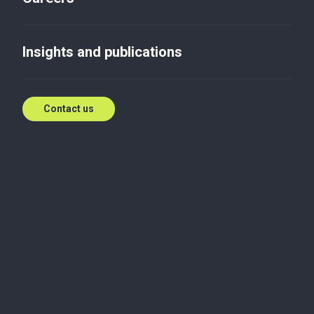
Ціноутворення в
консалтингу
Insights and publications
Dec 27, 2012
Contact us
20 грудня керуючий партнер Baker Tilly, Олександр Почкун, узяв
участь у робочій зустрічі консультантів, організованій
представництвом ЄБРР в Україні, яка була присвячена
ціноутворенню в консалтингу.
Зустріч відбулася у форматі круглого столу. Метою зустрічі було