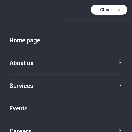
Close
En
Uk
Home page
En (active)
About us
Services
Events
Insights and publications
Careers