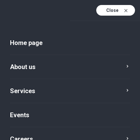
Close
En
Uk
Home page
En (active)
About us
Services
Events
Insights and publications
Careers