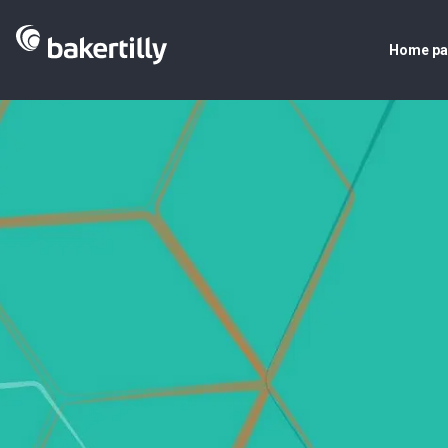
Home p