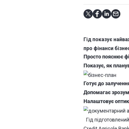
Гід показує найв
про фінанси бізне
Просто пояснює фі
Показує, як плану
Готує до залученн
Допомагає зрозумі
Налаштовує оптик
Гід підготовлени
Credit Agricole Ban