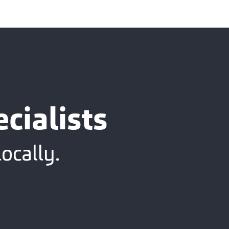
cialists
ocally.