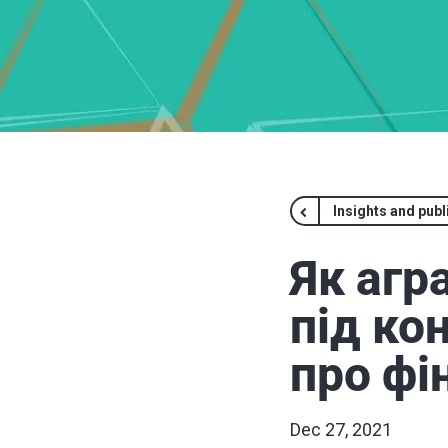
Insights and publ
Як агр
під ко
про фі
Dec 27, 2021