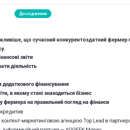
Дослідження
ажливіше, що сучасний конкурентоздатний фермер 
су.
нансові звіти
вати діяльність
я додаткового фінансування
ти, в якому стані знаходиться бізнес
у фермера на правильний погляд на фінанси
й контент-маркетинговою агенцією
Top Lead
в партнерст
k
. Інформаційний партнер —
AGGEEK Money
.