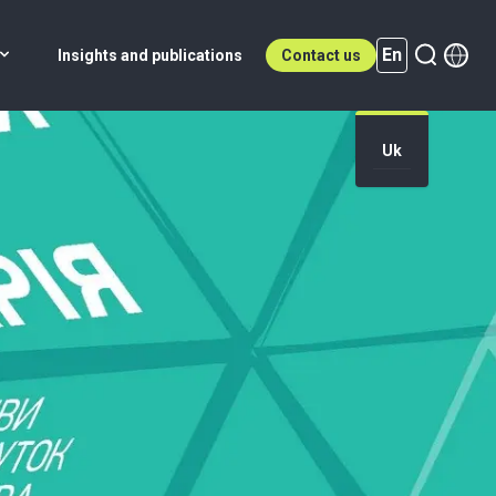
En
Insights and publications
Contact us
Uk
En (active)