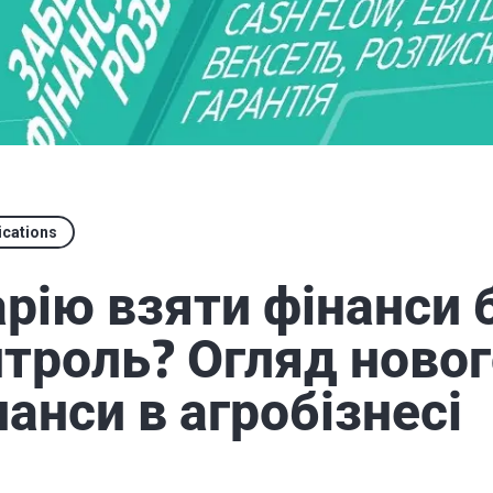
ications
арію взяти фінанси 
нтроль? Огляд новог
нанси в агробізнесі