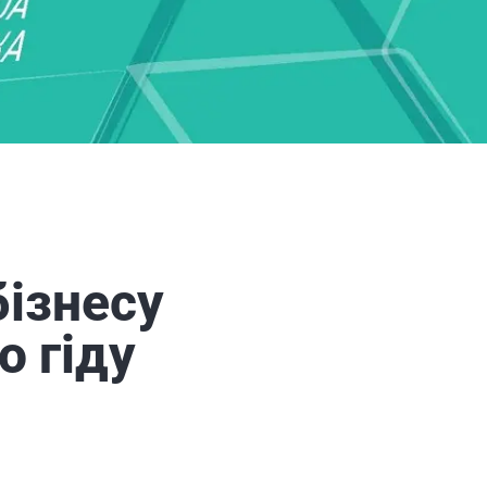
бізнесу
о гіду