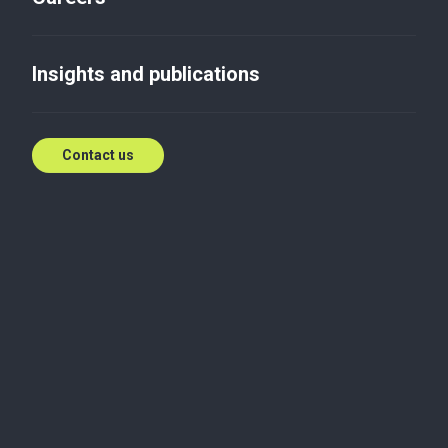
Як перестати робити нічого
Insights and publications
Mar 20, 2020
Contact us
Більшості з нас набагато легше концентруватись
в офісі - робоча атмосфера, колеги, живе
спілкування. Робота в стилі Home Office для
багатьох - це новий експеримент. Зрозуміло, що
вдома завжди є на що відволіктись - меми
улюбленого блогера, черговий бутерброд або