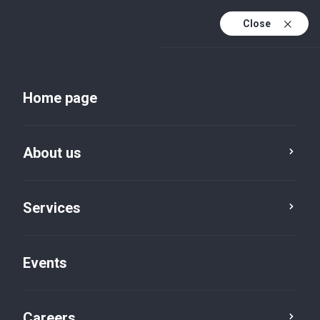
Close
En
Uk
Home page
En (active)
About us
Services
Events
Insights and publications
Careers