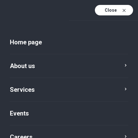
Close
En
Uk
Home page
En (active)
About us
Services
Events
Insights and publications
Careers