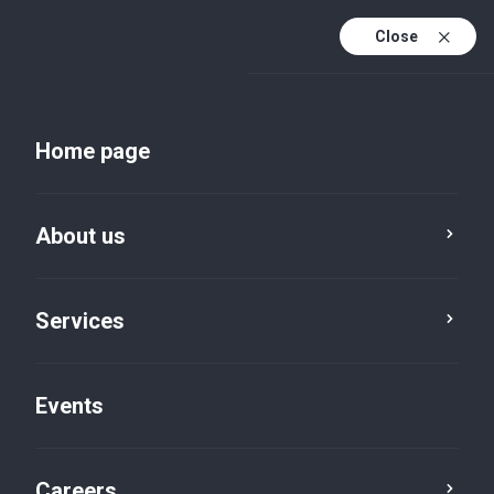
Close
En
Uk
Home page
En (active)
About us
Services
Events
Insights and publications
Careers