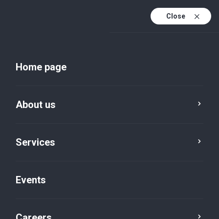
Close
En
Uk
Home page
En (active)
About us
Services
Events
Insights and publications
Careers