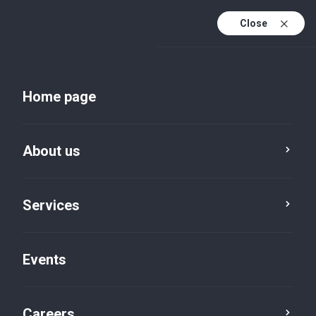
Close
E
U
Home page
En
About us
Services
Events
Insights and publications
Careers