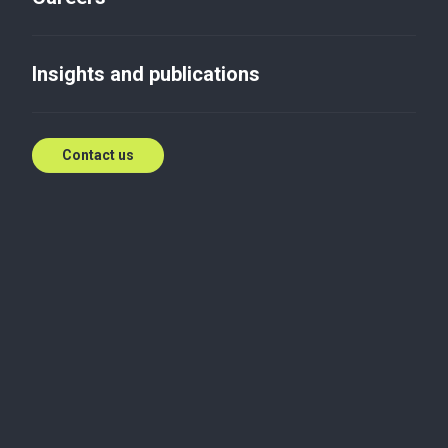
10 фактів про водень: скарб,
якого багато
Insights and publications
Aug 27, 2021
Contact us
Водень — найбільш поширений в природі
елемент, найлегший газ, джерело енергії зірок.
Людство поки що не приборкало термоядерну
реакцію, але вже готується до водневої
революції. Адже виробляти енергію можна