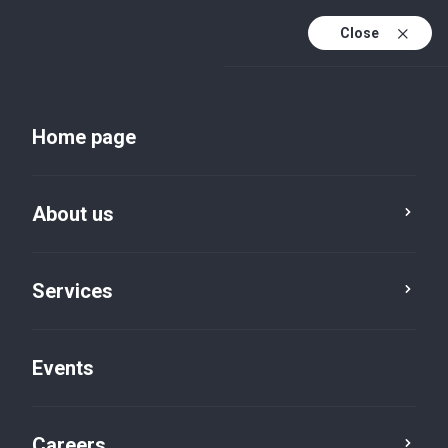
Close
En
Uk
Home page
En (active)
About us
Services
Events
Insights and publications
Careers