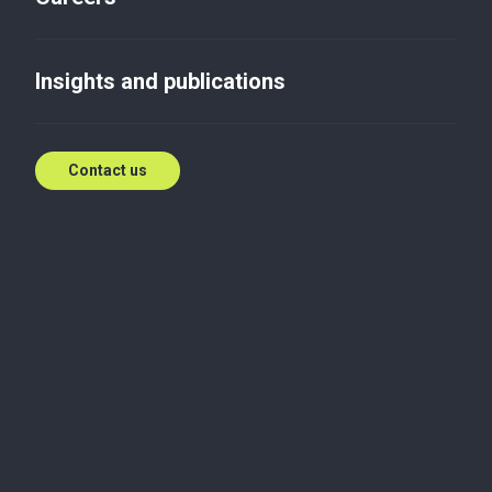
18 травня відбулось
відкриття
Insights and publications
«Високоолеїнового клубу»
May 26, 2017
Contact us
18 травня в приміщенні готелю Hilton Baker Tilly
провела відкриття «Високоолеїнового клубу»,
генеральним спонсором якого виступила
компанія Syngenta, за підтримки Bunge та ADM.