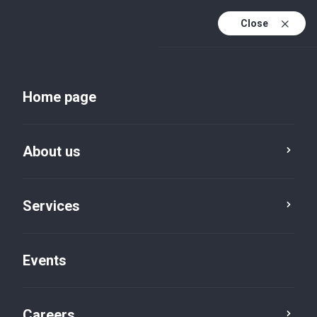
Close
En
Uk
Home page
En (active)
About us
Services
Events
Insights and publications
Careers