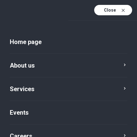
Close
En
Uk
Home page
En (active)
About us
Services
Events
Insights and publications
Careers