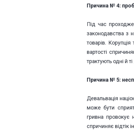
Причина № 4: про
Під час проходже
законодавства з 
товарів
. Корупція
вартості спричиня
трактують одні й т
Причина № 5: нес
Девальвація націо
може бути сприят
гривна провокує 
спричиняє відтік і