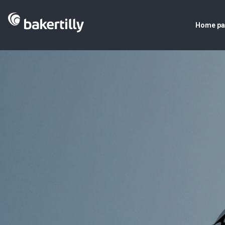
Home p