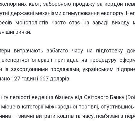
 експортних квот, забороною продажу за кордон певн
сутні державні механізми стимулювання експорту. Не
ересів монополістів часто стає на заваді виходу 
нішні ринки.
ртери витрачають забагато часу на підготовку до
і експортної операції припадає на процедуру оформ
аної із закордонними продажами, українським підп
зно 127 годин і 667 доларів.
нгу легкості ведення бізнесу від Світового Банку (Doi
 місце
в категорії міжнародної торгівлі, опустившись 
ина — значні витрати коштів та часу, пов’язані з п