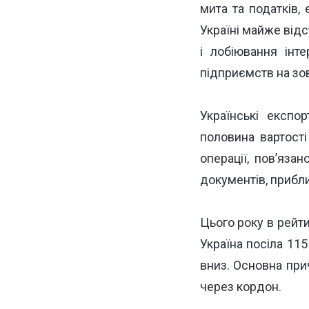
мита та податків,
Україні майже від
і лобіювання інт
підприємств на зов
Українські експо
половина вартост
операції, пов’яз
документів, прибли
Цього року в рейти
Україна посіла
115
вниз. Основна прич
через кордон.