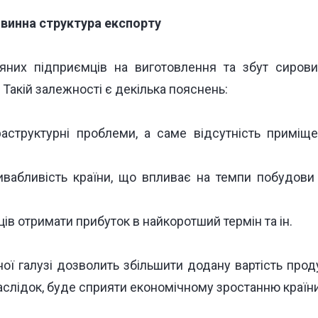
овинна структура експорту
зняних підприємців на виготовлення та збут сиров
 Такій залежності є декілька пояснень:
раструктурні проблеми, а саме відсутність приміще
ривабливість країни, що впливає на темпи побудови
в отримати прибуток в найкоротший термін та ін.
ї галузі дозволить збільшити додану вартість проду
 наслідок, буде сприяти економічному зростанню країни