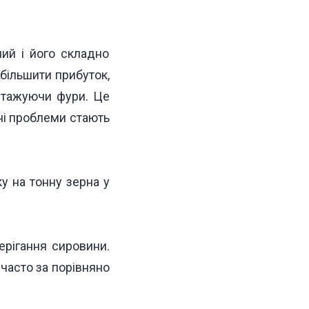
ий і його складно
збільшити прибуток,
антажуючи фури. Це
ні проблеми стають
ку на тонну зерна у
ерігання сировини.
часто за порівняно