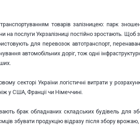
 транспортуванням товарів залізницею: парк зношен
іни на послуги Укрзалізниці постійно зростають. Щоб 
ористовують для перевозок автотранспорт, перенав
нування автомобільних доріг, тож одні інфраструктур
ших.
вому секторі України логістичні витрати у розрахун
ніж у США, Франції чи Німеччині.
увають брак обладнаних складських будівель для зб
мців збувати продукцію відразу після збору врожаю, 