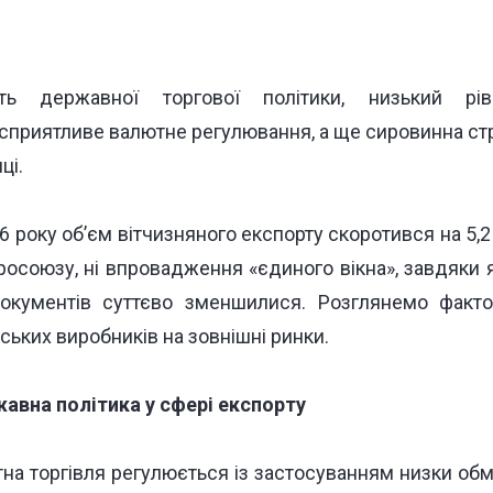
сть державної торгової політики, низький рів
есприятливе валютне регулювання, а ще сировинна стр
ці.
 року об’єм вітчизняного експорту скоротився на 5,2
росоюзу, ні впровадження «єдиного вікна», завдяки 
кументів суттєво зменшилися. Розглянемо факто
ьких виробників на зовнішні ринки.
авна політика у сфері експорту
тна торгівля регулюється із застосуванням низки об