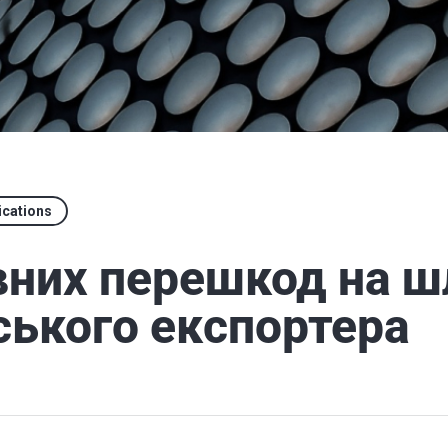
ications
вних перешкод на ш
ського експортера