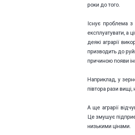
роки до того.
Існує проблема з
експлуатувати, а ц
деякі аграрії вик
призводить до руй
причиною появи ін
Наприклад, у зерно
півтора рази вищі, 
А ще аграрії відч
Це змушує підприє
низькими цінами.