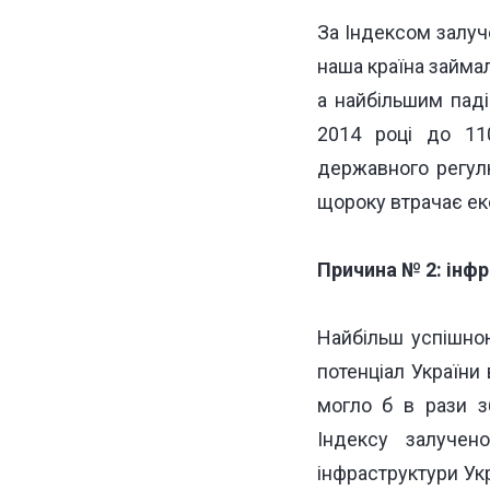
За Індексом залуче
наша країна займа
а найбільшим паді
2014 році до 110
державного регулю
щороку втрачає ек
Причина № 2: інф
Найбільш успішною
потенціал України
могло б в рази з
Індексу залучен
інфраструктури Укр