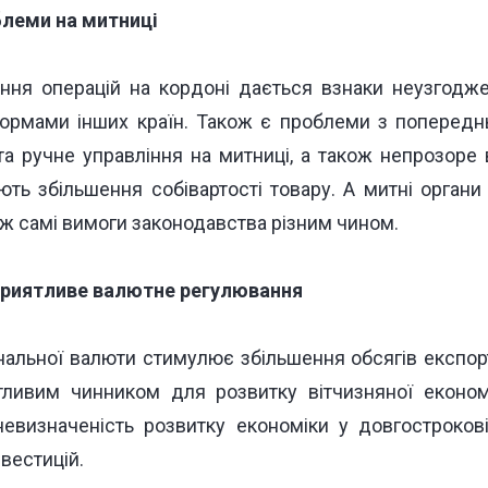
блеми на митниці
ння операцій на кордоні дається взнаки неузгоджен
нормами інших країн. Також є
проблеми з попередн
 та ручне управління на митниці, а також непрозоре
ють збільшення собівартості товару. А митні органи
і ж самі вимоги законодавства різним чином.
приятливе валютне регулювання
нальної валюти стимулює збільшення обсягів експор
ливим чинником для розвитку вітчизняної економ
невизначеність розвитку економіки у довгострокові
нвестицій.