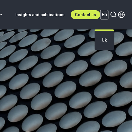
En
Insights and publications
Contact us
Uk
En (active)