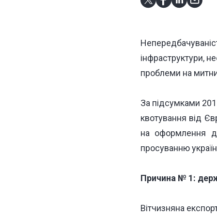
Непередбачувані
інфраструктури, н
проблеми на митни
За підсумками 2016
квотування від Єв
на оформлення до
просуванню українс
Причина № 1: держ
Вітчизняна експор