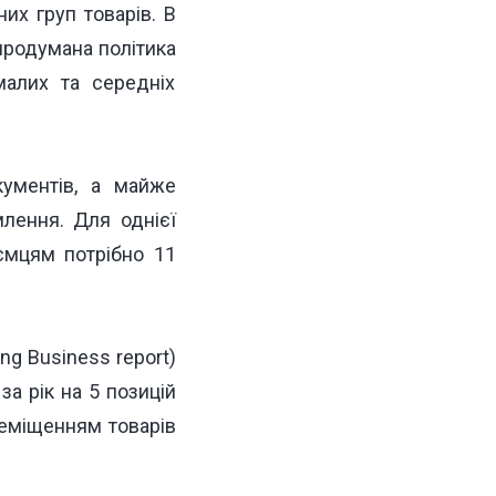
их груп товарів. В
продумана політика
малих та середніх
кументів, а майже
лення. Для однієї
риємцям
потрібно
11
ng Business report)
за рік на 5 позицій
ереміщенням товарів