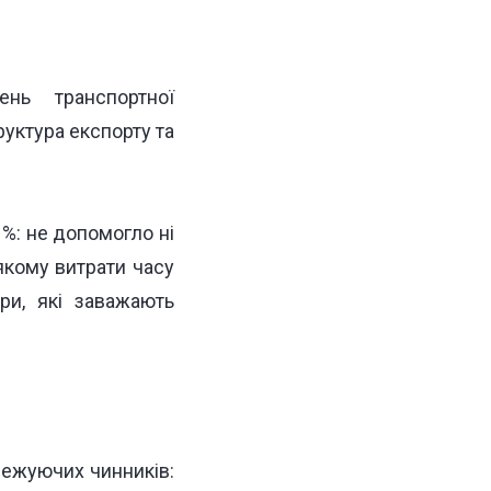
ень транспортної
уктура експорту та
 %: не допомогло ні
якому витрати часу
ри, які заважають
межуючих чинників: