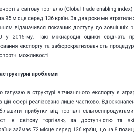
ності в світову торгівлю (
Global trade enabling index
)
ла
95 місце
серед 136 країн. За два роки ми втратили 
нням відзначився показник доступу до зовнішніх ри
 у 2016-му. Такі міжнародні оцінки свідчать п
вання експорту та забюрократизованість процедур,
спортні можливості.
раструктурні проблеми
 галуззю в структурі вітчизняного експорту є агра
 в цій сфері реалізовано лише частково. Вдосконале
більшити прибутки від торгівлі сільгосппродуктами
ості в світову торгівлю, за доступністю та які
аїни займає 72 місце серед 136 країн, що на 8 позиці