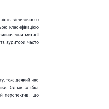
ість вітчизняного
ьою класифікацією
 визначення митної
 та аудитори часто
ту, тож деякий час
іки. Однак слабка
й перспективі, що