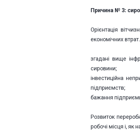
Причина № 3: сир
Орієнтація вітчи
економічних втрат.
згадані вище інф
сировини;
інвестиційна неп
підприємств;
бажання підприємці
Розвиток переробно
робочі місця і, як