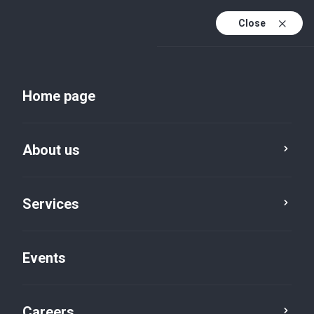
Close
En
Uk
Home page
En (active)
About us
Services
Events
Insights and publications
Careers