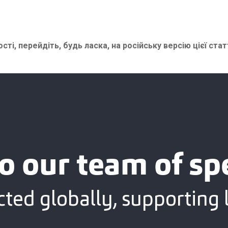
сті, перейдіть, будь ласка, на
російську версію цієї стат
o our team of spe
ted globally, supporting l