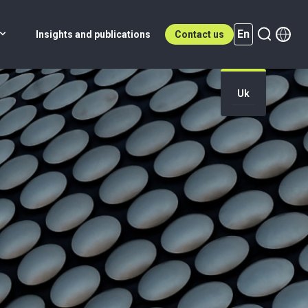
En
Insights and publications
Contact us
Uk
En (active)