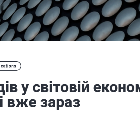
ications
ів у світовій економ
і вже зараз