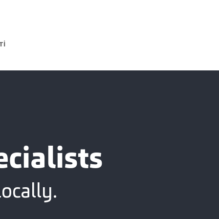
ті
cialists
ocally.