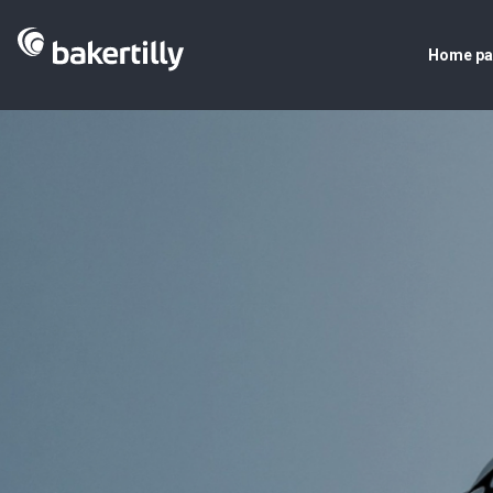
Home p