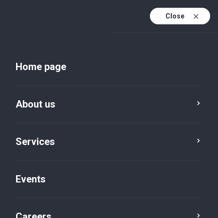
Close
En
Uk
Home page
En (active)
About us
Services
Events
Insights and publications
Careers