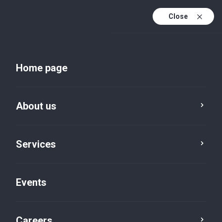
Close
En
Uk
Home page
En (active)
About us
Services
Events
Insights and publications
Careers