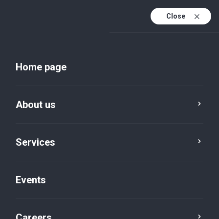
Close
En
Uk
Home page
En (active)
About us
Services
Events
Insights and publications
Careers