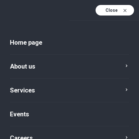
Close
En
Uk
Home page
En (active)
About us
Services
Events
Insights and publications
Careers