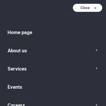
Close
En
Uk
Home page
En (active)
About us
Services
Events
Insights and publications
Careers