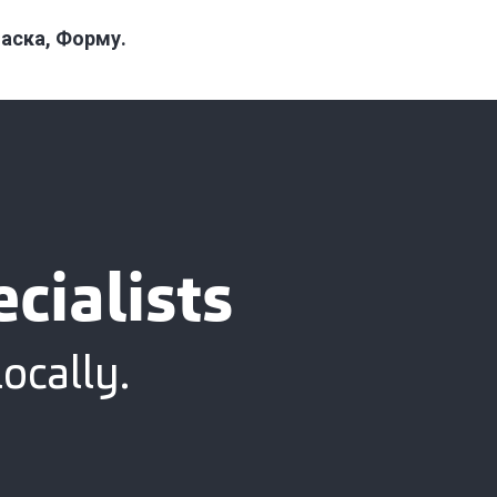
ласка, Форму.
cialists
ocally.