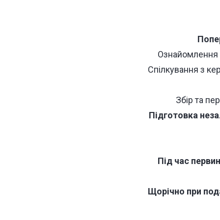
Попе
Ознайомлення з
Спілкування з ке
Збір та пер
Підготовка нез
Під час первин
Щорічно при пода