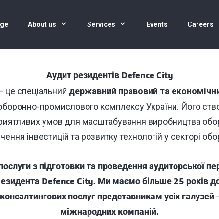
age
About us
Services
Events
Careers
Аудит резидентів Defence City
 це спеціальний
державний правовий та економічн
оборонно-промислового комплексу України. Його ств
риятливих умов для масштабування виробництва оборо
чення інвестицій та розвитку технологій у секторі об
ослуги з підготовки та проведення аудиторської пер
 Резидента
Defence City
. Ми маємо більше 25 років до
консалтингових послуг представникам усіх галузей –
міжнародних компаній.