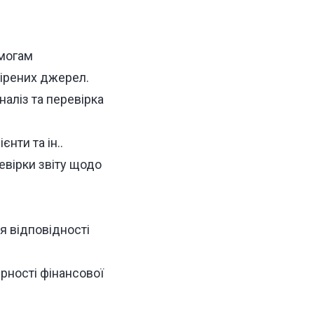
имогам
вірених джерел.
аліз та перевірка
єнти та ін..
евірки звіту щодо
 відповідності
рності фінансової