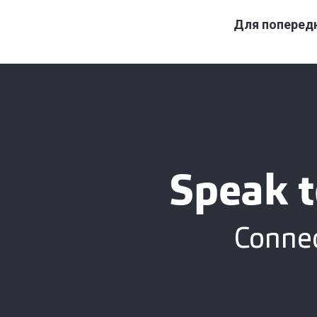
Для попередн
Speak t
Connec