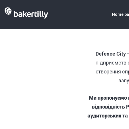
Home p
Defence City
—
підприємств 
створення сп
залу
Ми пропонуємо п
відповідність
аудиторських та 