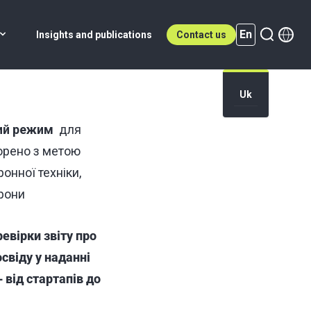
En
Insights and publications
Contact us
Uk
En (active)
ий режим
для
орено з метою
нної техніки,
орони
евірки звіту про
свіду у наданні
 від стартапів до