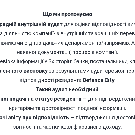
Що ми пропонуємо
редній внутрішній аудит
для оцінки відповідності в
 діяльністю компанії- з внутрішніх та зовнішніх пере
рівниками відповідальних департаментів/напрямків. Ан
наявної документації, процесів компанії.
евірка інформації у 3х сторін: банки, постачальники, клі
алежного висновку
за результатами аудиторської пер
відповідності резидента
Defence City
.
Такий аудит необхідний:
ної подачі на статус резидента
— для підтвердження
критеріям та достовірності поданої інформації.
чі звіту про відповідність
— підтвердження достові
звітності та частки кваліфікованого доходу.