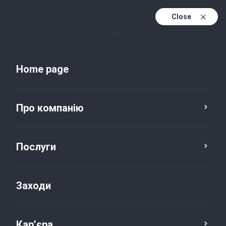
Close
Uk
Uk (active)
En
Home page
Про компанію
Послуги
Заходи
Новини та публікації
Кар’єра